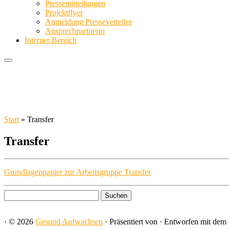
Pressemitteilungen
Projektflyer
Anmeldung Presseverteiler
Ansprechpartnerin
Interner Bereich
Start
»
Transfer
Transfer
Grundlagenpapier zur Arbeitsgruppe Transfer
Suchen
nach:
·
© 2026
Gesund Aufwachsen
·
Präsentiert von
·
Entworfen mit dem